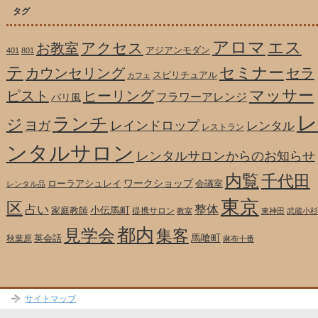
タグ
アロマ
エス
アクセス
お教室
アジアンモダン
401
801
テ
セミナー
カウンセリング
セラ
スピリチュアル
カフェ
マッサー
ピスト
ヒーリング
フラワーアレンジ
バリ風
レ
ランチ
ジ
ヨガ
レインドロップ
レンタル
レストラン
ンタルサロン
レンタルサロンからのお知らせ
内覧
千代田
ワークショップ
ローラアシュレイ
会議室
レンタル品
東京
区
整体
占い
小伝馬町
家庭教師
提携サロン
教室
東神田
武蔵小杉
都内
見学会
集客
馬喰町
英会話
秋葉原
麻布十番
サイトマップ