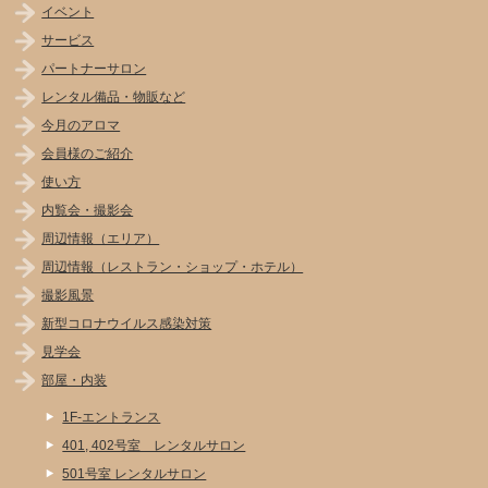
イベント
サービス
パートナーサロン
レンタル備品・物販など
今月のアロマ
会員様のご紹介
使い方
内覧会・撮影会
周辺情報（エリア）
周辺情報（レストラン・ショップ・ホテル）
撮影風景
新型コロナウイルス感染対策
見学会
部屋・内装
1F-エントランス
401, 402号室 レンタルサロン
501号室 レンタルサロン