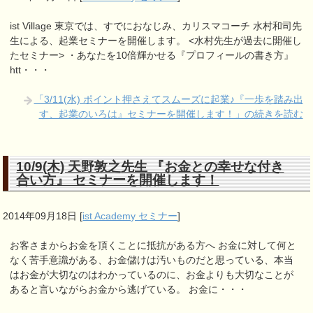
ist Village 東京では、すでにおなじみ、カリスマコーチ 水村和司先
生による、起業セミナーを開催します。 <水村先生が過去に開催し
たセミナー> ・あなたを10倍輝かせる『プロフィールの書き方』
htt・・・
「3/11(水) ポイント押さえてスムーズに起業♪『一歩を踏み出
す、起業のいろは』セミナーを開催します！」の続きを読む
10/9(木) 天野敦之先生 『お金との幸せな付き
合い方』 セミナーを開催します！
2014年09月18日
[
ist Academy セミナー
]
お客さまからお金を頂くことに抵抗がある方へ お金に対して何と
なく苦手意識がある、お金儲けは汚いものだと思っている、本当
はお金が大切なのはわかっているのに、お金よりも大切なことが
あると言いながらお金から逃げている。 お金に・・・