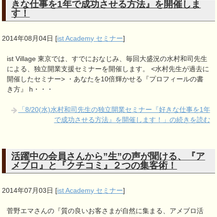
きな仕事を1年で成功させる方法』を開催しま
す！
2014年08月04日
[
ist Academy セミナー
]
ist Village 東京では、すでにおなじみ、毎回大盛況の水村和司先生
による、独立開業支援セミナーを開催します。 <水村先生が過去に
開催したセミナー> ・あなたを10倍輝かせる『プロフィールの書
き方』 h・・・
「8/20(水)水村和司先生の独立開業セミナー『好きな仕事を1年
で成功させる方法』を開催します！」の続きを読む
活躍中の会員さんから”生”の声が聞ける、『ア
メブロ』と『クチコミ』２つの集客術！
2014年07月03日
[
ist Academy セミナー
]
菅野エマさんの『質の良いお客さまが自然に集まる、アメブロ活