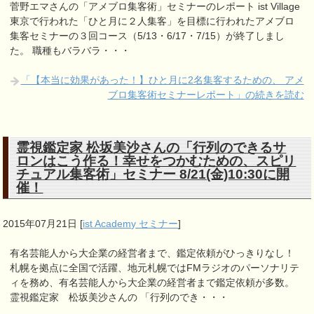
菅野エマさんの「アメブロ集客術」セミナーのレポート ist Village
東京で行われた「ひと月に２人集客」を目標に行われたアメブロ
集客セミナーの３回コース（5/13・6/17・7/15）が終了しまし
た。 職種もバラバラ・・・
「【本当に効果があった！】ひと月に2名集客するための、 アメ
ブロ集客術セミナーレポート」の続きを読む
霊視鑑定家 松坂美沙さんの「行列のできるサ
ロンはこう作る！幸せをつかむための、スピリ
チュアル集客術」セミナー 8/21(金)10:30に開
催！
2015年07月21日
[
ist Academy セミナー
]
有名芸能人から大企業の経営者まで、鑑定依頼がひっきりなし！
札幌を拠点に全国で活躍、地元札幌ではFMラジオのパーソナリテ
ィを務め、有名芸能人から大企業の経営者まで鑑定依頼が多数。
霊視鑑定家 松坂美沙さんの 「行列のでき・・・