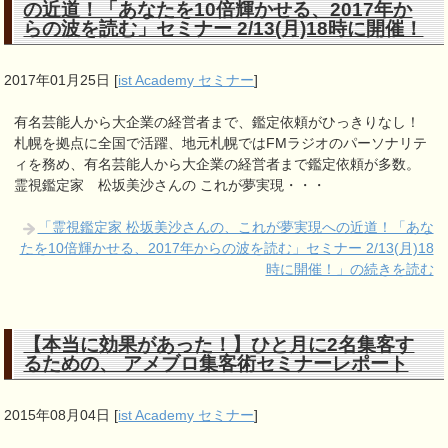
の近道！「あなたを10倍輝かせる、2017年か
らの波を読む」セミナー 2/13(月)18時に開催！
2017年01月25日
[
ist Academy セミナー
]
有名芸能人から大企業の経営者まで、鑑定依頼がひっきりなし！
札幌を拠点に全国で活躍、地元札幌ではFMラジオのパーソナリテ
ィを務め、有名芸能人から大企業の経営者まで鑑定依頼が多数。
霊視鑑定家 松坂美沙さんの これが夢実現・・・
「霊視鑑定家 松坂美沙さんの、これが夢実現への近道！「あな
たを10倍輝かせる、2017年からの波を読む」セミナー 2/13(月)18
時に開催！」の続きを読む
【本当に効果があった！】ひと月に2名集客す
るための、 アメブロ集客術セミナーレポート
2015年08月04日
[
ist Academy セミナー
]