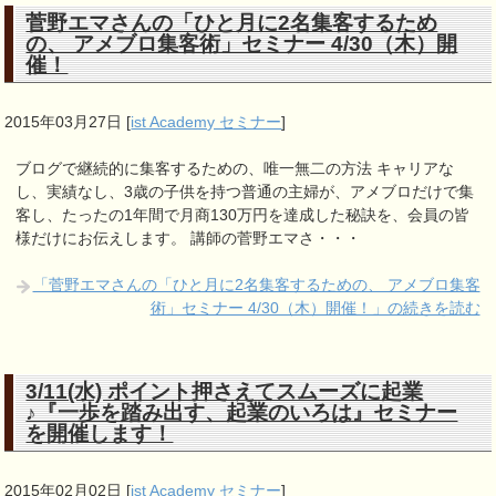
菅野エマさんの「ひと月に2名集客するため
の、 アメブロ集客術」セミナー 4/30（木）開
催！
2015年03月27日
[
ist Academy セミナー
]
ブログで継続的に集客するための、唯一無二の方法 キャリアな
し、実績なし、3歳の子供を持つ普通の主婦が、アメブロだけで集
客し、たったの1年間で月商130万円を達成した秘訣を、会員の皆
様だけにお伝えします。 講師の菅野エマさ・・・
「菅野エマさんの「ひと月に2名集客するための、 アメブロ集客
術」セミナー 4/30（木）開催！」の続きを読む
3/11(水) ポイント押さえてスムーズに起業
♪『一歩を踏み出す、起業のいろは』セミナー
を開催します！
2015年02月02日
[
ist Academy セミナー
]