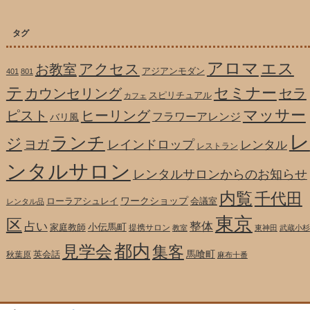
タグ
アロマ
エス
アクセス
お教室
アジアンモダン
401
801
テ
セミナー
カウンセリング
セラ
スピリチュアル
カフェ
マッサー
ピスト
ヒーリング
フラワーアレンジ
バリ風
レ
ランチ
ジ
ヨガ
レインドロップ
レンタル
レストラン
ンタルサロン
レンタルサロンからのお知らせ
内覧
千代田
ワークショップ
ローラアシュレイ
会議室
レンタル品
東京
区
整体
占い
小伝馬町
家庭教師
提携サロン
教室
東神田
武蔵小杉
都内
見学会
集客
馬喰町
英会話
秋葉原
麻布十番