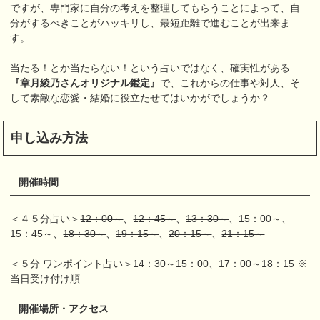
ですが、専門家に自分の考えを整理してもらうことによって、自
分がするべきことがハッキリし、最短距離で進むことが出来ま
す。
当たる！とか当たらない！という占いではなく、確実性がある
『章月綾乃さんオリジナル鑑定』
で、これからの仕事や対人、そ
して素敵な恋愛・結婚に役立たせてはいかがでしょうか？
申し込み方法
開催時間
＜４５分占い＞
12：00～
、
12：45～
、
13：30～
、15：00～、
15：45～、
18：30～
、
19：15～
、
20：15～
、
21：15～
＜５分 ワンポイント占い＞14：30～15：00、17：00～18：15 ※
当日受け付け順
開催場所・アクセス