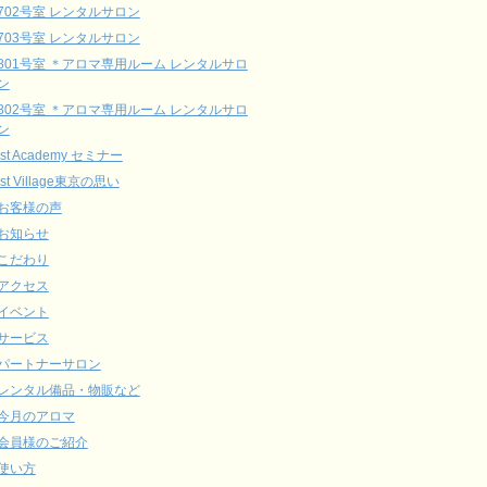
702号室 レンタルサロン
703号室 レンタルサロン
801号室 ＊アロマ専用ルーム レンタルサロ
ン
802号室 ＊アロマ専用ルーム レンタルサロ
ン
ist Academy セミナー
ist Village東京の思い
お客様の声
お知らせ
こだわり
アクセス
イベント
サービス
パートナーサロン
レンタル備品・物販など
今月のアロマ
会員様のご紹介
使い方