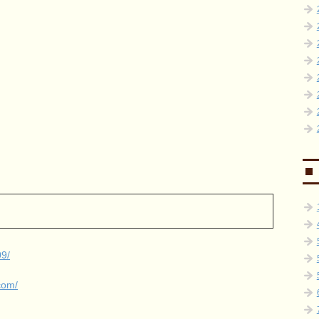
09/
com/