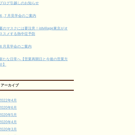
ブログ引越しのお知らせ
６,７月見学会のご案内
夏のマスクには要注意！istvillage東京がオ
ススメする熱中症予防
６月見学会のご案内
新たな日常へ【営業再開日と今後の営業方
針】
アーカイブ
2022年4月
2020年6月
2020年5月
2020年4月
2020年3月