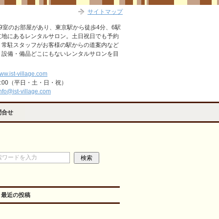
サイトマップ
9室のお部屋があり、東京駅から徒歩4分、6駅
立地にあるレンタルサロン。土日祝日でも予約
。常駐スタッフがお客様の駅からの道案内など
・設備・備品どこにもないレンタルサロンを目
www.ist-village.com
2:00（平日・土・日・祝）
nfo@ist-village.com
問合せ
最近の投稿