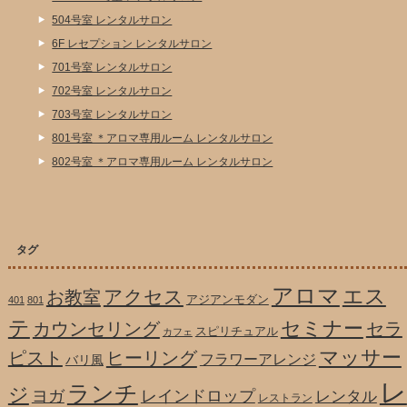
504号室 レンタルサロン
6F レセプション レンタルサロン
701号室 レンタルサロン
702号室 レンタルサロン
703号室 レンタルサロン
801号室 ＊アロマ専用ルーム レンタルサロン
802号室 ＊アロマ専用ルーム レンタルサロン
タグ
アロマ
エス
アクセス
お教室
アジアンモダン
401
801
テ
セミナー
カウンセリング
セラ
スピリチュアル
カフェ
マッサー
ピスト
ヒーリング
フラワーアレンジ
バリ風
レ
ランチ
ジ
ヨガ
レインドロップ
レンタル
レストラン