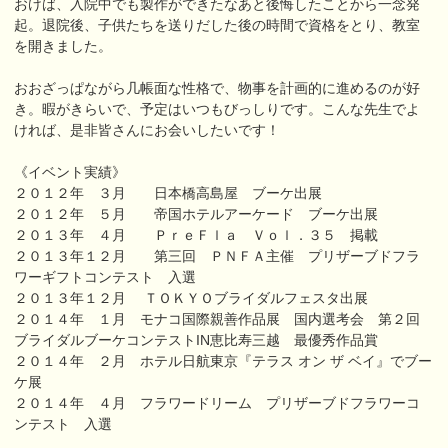
おけば、入院中でも製作ができたなあと後悔したことから一念発
起。退院後、子供たちを送りだした後の時間で資格をとり、教室
を開きました。
おおざっぱながら几帳面な性格で、物事を計画的に進めるのが好
き。暇がきらいで、予定はいつもびっしりです。こんな先生でよ
ければ、是非皆さんにお会いしたいです！
《イベント実績》
２０１２年 ３月 日本橋高島屋 ブーケ出展
２０１２年 ５月 帝国ホテルアーケード ブーケ出展
２０１３年 ４月 ＰｒｅＦｌａ Ｖｏｌ．３５ 掲載
２０１３年１２月 第三回 ＰＮＦＡ主催 プリザーブドフラ
ワーギフトコンテスト 入選
２０１３年１２月 ＴＯＫＹＯブライダルフェスタ出展
２０１４年 １月 モナコ国際親善作品展 国内選考会 第２回
ブライダルブーケコンテストIN恵比寿三越 最優秀作品賞
２０１４年 ２月 ホテル日航東京『テラス オン ザ ベイ』でブー
ケ展
２０１４年 ４月 フラワードリーム プリザーブドフラワーコ
ンテスト 入選