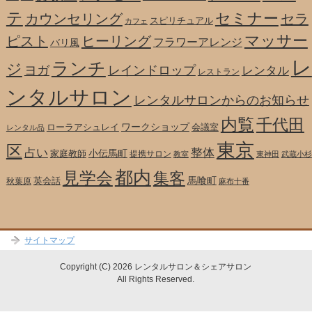
テ
セミナー
カウンセリング
セラ
スピリチュアル
カフェ
マッサー
ピスト
ヒーリング
フラワーアレンジ
バリ風
レ
ランチ
ジ
ヨガ
レインドロップ
レンタル
レストラン
ンタルサロン
レンタルサロンからのお知らせ
内覧
千代田
ワークショップ
ローラアシュレイ
会議室
レンタル品
東京
区
整体
占い
小伝馬町
家庭教師
提携サロン
教室
東神田
武蔵小杉
都内
見学会
集客
馬喰町
英会話
秋葉原
麻布十番
サイトマップ
Copyright (C) 2026 レンタルサロン＆シェアサロン
All Rights Reserved.