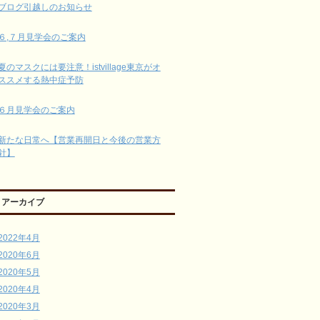
ブログ引越しのお知らせ
６,７月見学会のご案内
夏のマスクには要注意！istvillage東京がオ
ススメする熱中症予防
６月見学会のご案内
新たな日常へ【営業再開日と今後の営業方
針】
アーカイブ
2022年4月
2020年6月
2020年5月
2020年4月
2020年3月