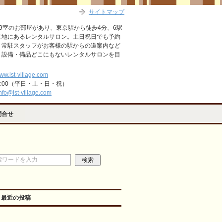
サイトマップ
9室のお部屋があり、東京駅から徒歩4分、6駅
立地にあるレンタルサロン。土日祝日でも予約
。常駐スタッフがお客様の駅からの道案内など
・設備・備品どこにもないレンタルサロンを目
www.ist-village.com
2:00（平日・土・日・祝）
nfo@ist-village.com
問合せ
最近の投稿