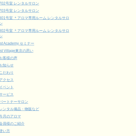
702号室 レンタルサロン
703号室 レンタルサロン
801号室 ＊アロマ専用ルーム レンタルサロ
ン
802号室 ＊アロマ専用ルーム レンタルサロ
ン
ist Academy セミナー
ist Village東京の思い
お客様の声
お知らせ
こだわり
アクセス
イベント
サービス
パートナーサロン
レンタル備品・物販など
今月のアロマ
会員様のご紹介
使い方