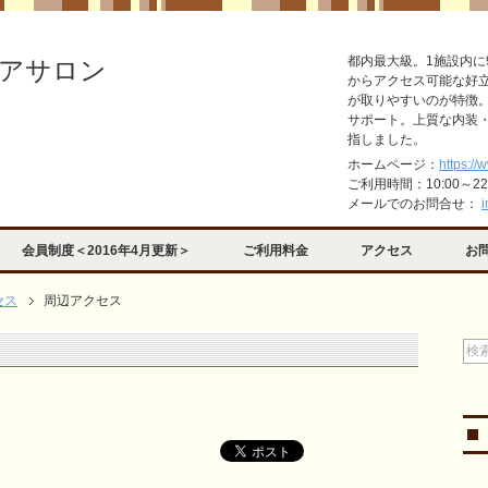
都内最大級。1施設内に
アサロン
からアクセス可能な好
が取りやすいのが特徴
サポート。上質な内装
指しました。
ホームページ：
https://
ご利用時間：10:00～2
メールでのお問合せ：
i
会員制度＜2016年4月更新＞
ご利用料金
アクセス
お
セス
周辺アクセス