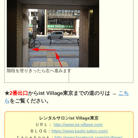
着しました。
階段を登りきったら左へ進みます
★
2番出口
からist Village東京までの道のりは →
こち
ら
をご覧ください。
レンタルサロンist Village東京
ＵＲＬ：
http://www.ist-village.com
ＢＬＯＧ：
https://www.kashi-salon.com/
ｆａｃｅｂｏｏｋ：
http://www.facebook.com/istvillage/