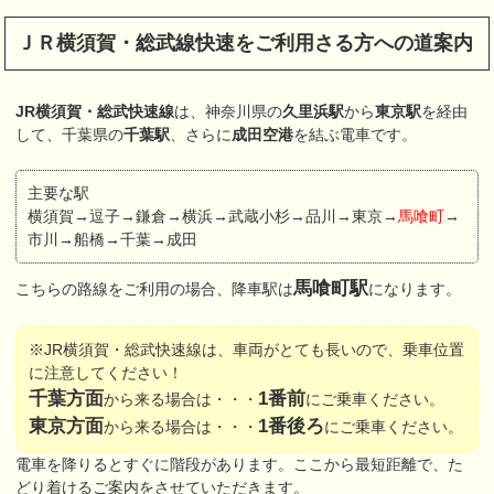
ＪＲ横須賀・総武線快速をご利用さる方への道案内
JR横須賀・総武快速線
は、神奈川県の
久里浜駅
から
東京駅
を経由
して、千葉県の
千葉駅
、さらに
成田空港
を結ぶ電車です。
主要な駅
横須賀→逗子→鎌倉→横浜→武蔵小杉→品川→東京→
馬喰町
→
市川→船橋→千葉→成田
馬喰町駅
こちらの路線をご利用の場合、降車駅は
になります。
※JR横須賀・総武快速線は、車両がとても長いので、乗車位置
に注意してください！
千葉方面
1番前
から来る場合は・・・
にご乗車ください。
東京方面
1番後ろ
から来る場合は・・・
にご乗車ください。
電車を降りるとすぐに階段があります。ここから最短距離で、た
どり着けるご案内をさせていただきます。