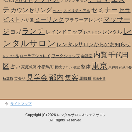
アジアンモダン
401
801
テ
セミナー
カウンセリング
セラ
スピリチュアル
カフェ
マッサー
ピスト
ヒーリング
フラワーアレンジ
バリ風
レ
ランチ
ジ
ヨガ
レインドロップ
レンタル
レストラン
ンタルサロン
レンタルサロンからのお知らせ
内覧
千代田
ワークショップ
ローラアシュレイ
会議室
レンタル品
東京
区
整体
占い
小伝馬町
家庭教師
提携サロン
教室
東神田
武蔵小杉
都内
見学会
集客
馬喰町
英会話
秋葉原
麻布十番
サイトマップ
Copyright (C) 2026 レンタルサロン＆シェアサロン
All Rights Reserved.