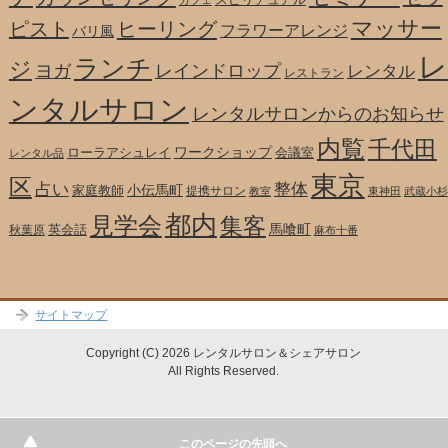
カフェ
マッサー
ピスト
ヒーリング
フラワーアレンジ
バリ風
レ
ランチ
ジ
ヨガ
レインドロップ
レンタル
レストラン
ンタルサロン
レンタルサロンからのお知らせ
内覧
千代田
ワークショップ
ローラアシュレイ
会議室
レンタル品
東京
区
整体
占い
小伝馬町
家庭教師
提携サロン
教室
東神田
武蔵小杉
都内
見学会
集客
馬喰町
英会話
秋葉原
麻布十番
サイトマップ
Copyright (C) 2026 レンタルサロン＆シェアサロン
All Rights Reserved.
テスト
このページの先頭へ