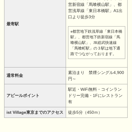
営新宿線「馬喰横山駅」、都
営浅草線「東日本橋駅」A1出
口より徒歩3分
最寄駅
※都営地下鉄浅草線「東日本橋
駅」、都営地下鉄新宿線「馬
喰横山駅」、JR総武快速線
「馬喰町駅」の３駅は地下通
路でつながっております。
素泊まり 禁煙シングル4,900
通常料金
円～
駅近・WiFi無料・コインラン
アピールポイント
ドリー完備・1Fにレストラン
有
ist Village東京までのアクセス
徒歩5分（450ｍ）