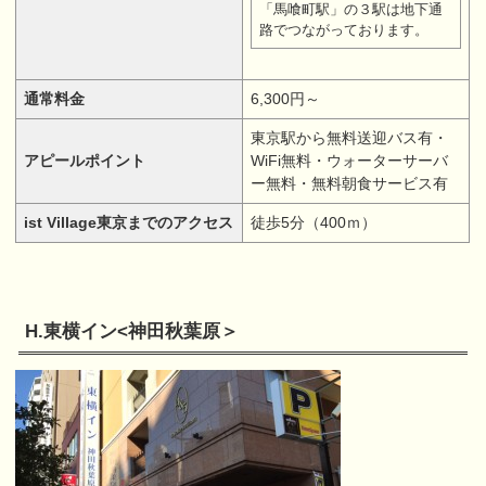
「馬喰町駅」の３駅は地下通
路でつながっております。
通常料金
6,300円～
東京駅から無料送迎バス有・
アピールポイント
WiFi無料・ウォーターサーバ
ー無料・無料朝食サービス有
ist Village東京までのアクセス
徒歩5分（400ｍ）
H.東横イン<神田秋葉原＞