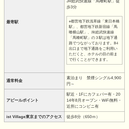
JR総武快速線「馬喰町駅」徒
歩3分
※都営地下鉄浅草線「東日本橋
最寄駅
駅」、都営地下鉄新宿線「馬
喰横山駅」、JR総武快速線
「馬喰町駅」の３駅は地下通
路でつながっております。B4
出口まで地下通路をご利用い
ただくと、ホテルの目の前ま
で行くことができます。
素泊まり 禁煙シングル4,900
通常料金
円～
駅近・1Fにカフェバー有・20
アピールポイント
14年8月オープン・WiFi無料・
近所にコンビニ有
ist Village東京までのアクセス
徒歩8分（650ｍ）