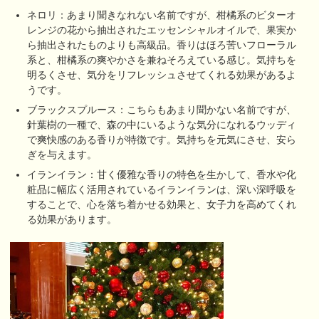
ネロリ：あまり聞きなれない名前ですが、柑橘系のビターオ
レンジの花から抽出されたエッセンシャルオイルで、果実か
ら抽出されたものよりも高級品。香りはほろ苦いフローラル
系と、柑橘系の爽やかさを兼ねそろえている感じ。気持ちを
明るくさせ、気分をリフレッシュさせてくれる効果があるよ
うです。
ブラックスプルース：こちらもあまり聞かない名前ですが、
針葉樹の一種で、森の中にいるような気分になれるウッディ
で爽快感のある香りが特徴です。気持ちを元気にさせ、安ら
ぎを与えます。
イランイラン：甘く優雅な香りの特色を生かして、香水や化
粧品に幅広く活用されているイランイランは、深い深呼吸を
することで、心を落ち着かせる効果と、女子力を高めてくれ
る効果があります。