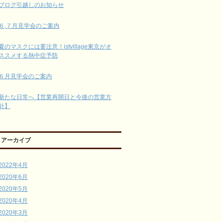
ブログ引越しのお知らせ
６,７月見学会のご案内
夏のマスクには要注意！istvillage東京がオ
ススメする熱中症予防
６月見学会のご案内
新たな日常へ【営業再開日と今後の営業方
針】
アーカイブ
2022年4月
2020年6月
2020年5月
2020年4月
2020年3月