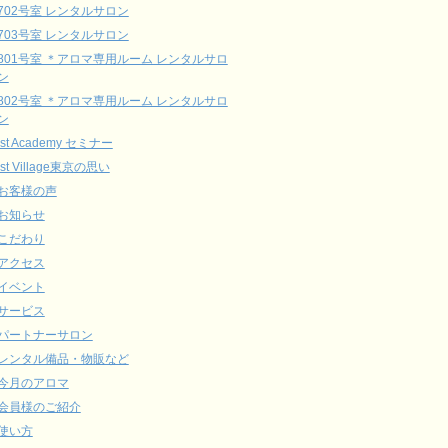
702号室 レンタルサロン
703号室 レンタルサロン
801号室 ＊アロマ専用ルーム レンタルサロ
ン
802号室 ＊アロマ専用ルーム レンタルサロ
ン
ist Academy セミナー
ist Village東京の思い
お客様の声
お知らせ
こだわり
アクセス
イベント
サービス
パートナーサロン
レンタル備品・物販など
今月のアロマ
会員様のご紹介
使い方