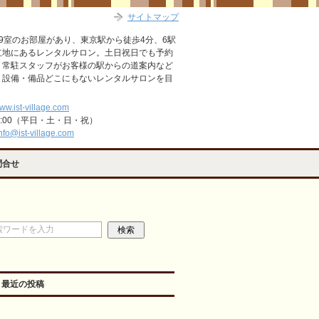
サイトマップ
9室のお部屋があり、東京駅から徒歩4分、6駅
立地にあるレンタルサロン。土日祝日でも予約
。常駐スタッフがお客様の駅からの道案内など
・設備・備品どこにもないレンタルサロンを目
www.ist-village.com
2:00（平日・土・日・祝）
nfo@ist-village.com
問合せ
最近の投稿