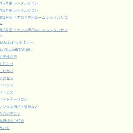
702号室 レンタルサロン
703号室 レンタルサロン
801号室 ＊アロマ専用ルーム レンタルサロ
ン
802号室 ＊アロマ専用ルーム レンタルサロ
ン
ist Academy セミナー
ist Village東京の思い
お客様の声
お知らせ
こだわり
アクセス
イベント
サービス
パートナーサロン
レンタル備品・物販など
今月のアロマ
会員様のご紹介
使い方