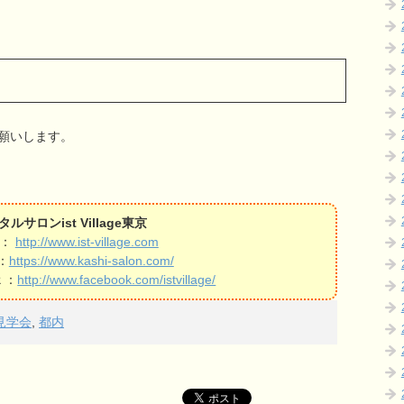
願いします。
ルサロンist Village東京
Ｌ：
http://www.ist-village.com
：
https://www.kashi-salon.com/
ｋ：
http://www.facebook.com/istvillage/
見学会
,
都内