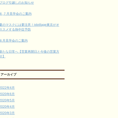
ブログ引越しのお知らせ
６,７月見学会のご案内
夏のマスクには要注意！istvillage東京がオ
ススメする熱中症予防
６月見学会のご案内
新たな日常へ【営業再開日と今後の営業方
針】
アーカイブ
2022年4月
2020年6月
2020年5月
2020年4月
2020年3月