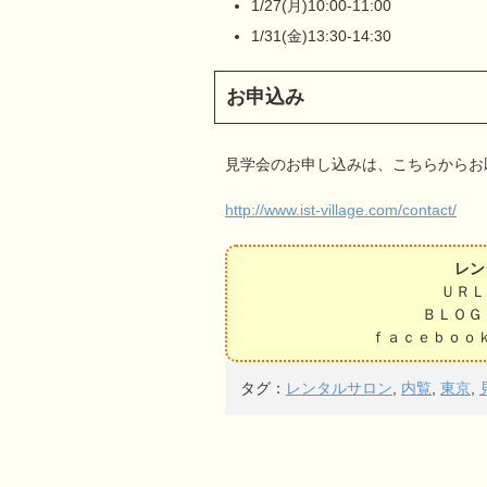
1/27(月)10:00-11:00
1/31(金)13:30-14:30
お申込み
見学会のお申し込みは、こちらからお
http://www.ist-village.com/contact/
レンタ
ＵＲ
ＢＬＯＧ
ｆａｃｅｂｏｏ
タグ：
レンタルサロン
,
内覧
,
東京
,