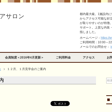
都内最大級。1施設内に
アサロン
からアクセス可能な好
が取りやすいのが特徴
サポート。上質な内装
指しました。
ホームページ：
https://
ご利用時間：10:00～2
メールでのお問合せ：
i
会員制度＜2016年4月更新＞
ご利用料金
アクセス
お
会
１２月、１月見学会のご案内
内