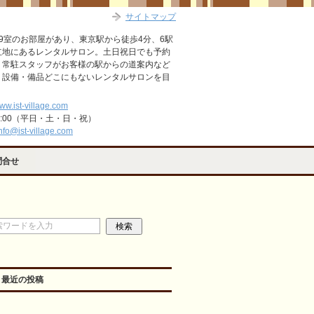
サイトマップ
9室のお部屋があり、東京駅から徒歩4分、6駅
立地にあるレンタルサロン。土日祝日でも予約
。常駐スタッフがお客様の駅からの道案内など
・設備・備品どこにもないレンタルサロンを目
www.ist-village.com
2:00（平日・土・日・祝）
nfo@ist-village.com
問合せ
最近の投稿