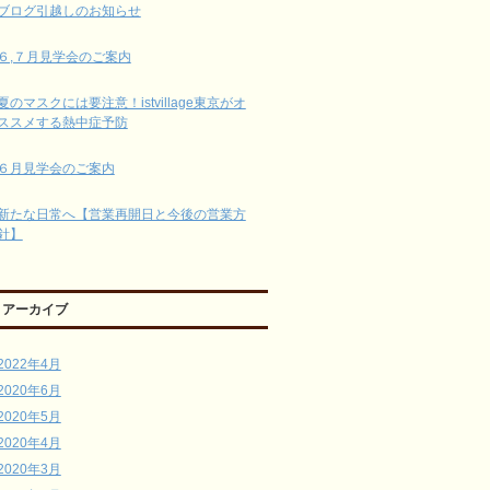
ブログ引越しのお知らせ
６,７月見学会のご案内
夏のマスクには要注意！istvillage東京がオ
ススメする熱中症予防
６月見学会のご案内
新たな日常へ【営業再開日と今後の営業方
針】
アーカイブ
2022年4月
2020年6月
2020年5月
2020年4月
2020年3月