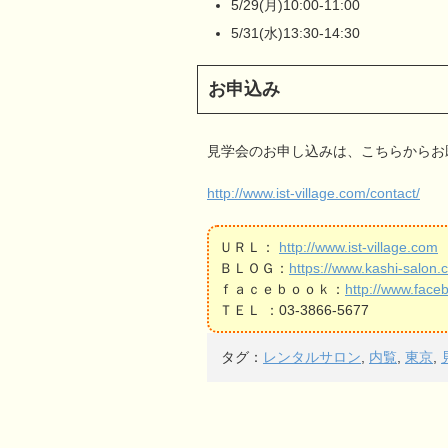
5/29(月)10:00-11:00
5/31(水)13:30-14:30
お申込み
見学会のお申し込みは、こちらからお
http://www.ist-village.com/contact/
ＵＲＬ：
http://www.ist-village.com
ＢＬＯＧ：
https://www.kashi-salon.
ｆａｃｅｂｏｏｋ：
http://www.faceb
ＴＥＬ ：03-3866-5677
タグ：
レンタルサロン
,
内覧
,
東京
,