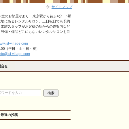
サイトマップ
9室のお部屋があり、東京駅から徒歩4分、6駅
立地にあるレンタルサロン。土日祝日でも予約
。常駐スタッフがお客様の駅からの道案内など
・設備・備品どこにもないレンタルサロンを目
www.ist-village.com
2:00（平日・土・日・祝）
nfo@ist-village.com
問合せ
最近の投稿