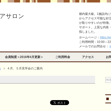
都内最大級。1施設内に
アサロン
からアクセス可能な好
が取りやすいのが特徴
サポート。上質な内装
指しました。
ホームページ：
https://
ご利用時間：10:00～2
メールでのお問合せ：
i
会員制度＜2016年4月更新＞
ご利用料金
アクセス
お
会
４月、５月見学会のご案内