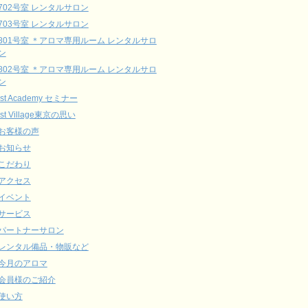
702号室 レンタルサロン
703号室 レンタルサロン
801号室 ＊アロマ専用ルーム レンタルサロ
ン
802号室 ＊アロマ専用ルーム レンタルサロ
ン
ist Academy セミナー
ist Village東京の思い
お客様の声
お知らせ
こだわり
アクセス
イベント
サービス
パートナーサロン
レンタル備品・物販など
今月のアロマ
会員様のご紹介
使い方