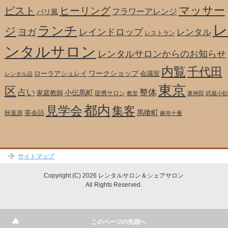
マッサー
ピスト
ヒーリング
フラワーアレンジ
バリ風
レ
ランチ
ジ
ヨガ
レインドロップ
レンタル
レストラン
ンタルサロン
レンタルサロンからのお知らせ
内覧
千代田
ワークショップ
ローラアシュレイ
会議室
レンタル品
東京
区
整体
占い
小伝馬町
家庭教師
提携サロン
教室
東神田
武蔵小杉
都内
見学会
集客
馬喰町
英会話
秋葉原
麻布十番
サイトマップ
Copyright (C) 2026 レンタルサロン＆シェアサロン
All Rights Reserved.
テスト
このページの先頭へ