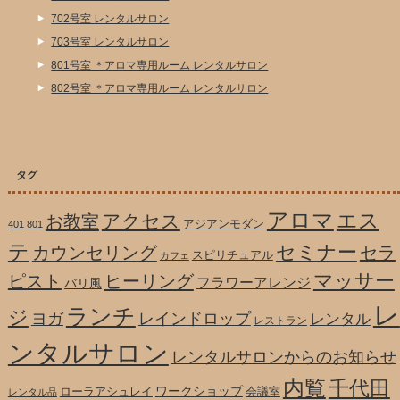
702号室 レンタルサロン
703号室 レンタルサロン
801号室 ＊アロマ専用ルーム レンタルサロン
802号室 ＊アロマ専用ルーム レンタルサロン
タグ
アロマ
エス
アクセス
お教室
アジアンモダン
401
801
テ
セミナー
カウンセリング
セラ
スピリチュアル
カフェ
マッサー
ピスト
ヒーリング
フラワーアレンジ
バリ風
レ
ランチ
ジ
ヨガ
レインドロップ
レンタル
レストラン
ンタルサロン
レンタルサロンからのお知らせ
内覧
千代田
ワークショップ
ローラアシュレイ
会議室
レンタル品