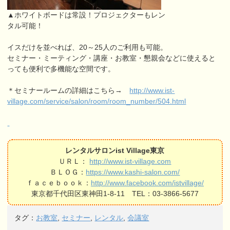
▲ホワイトボードは常設！プロジェクターもレン
タル可能！
イスだけを並べれば、20～25人のご利用も可能。
セミナー・ミーティング・講座・お教室・懇親会などに使えると
っても便利で多機能な空間です。
＊セミナールームの詳細はこちら→
http://www.ist-
village.com/service/salon/room/room_number/504.html
レンタルサロンist Village東京
ＵＲＬ：
http://www.ist-village.com
ＢＬＯＧ：
https://www.kashi-salon.com/
ｆａｃｅｂｏｏｋ：
http://www.facebook.com/istvillage/
東京都千代田区東神田1-8-11 TEL：03-3866-5677
タグ：
お教室
,
セミナー
,
レンタル
,
会議室