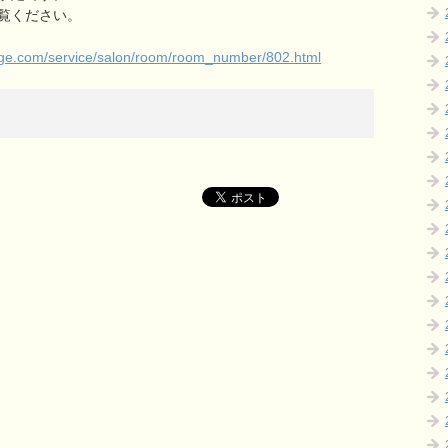
覧ください。
llage.com/service/salon/room/room_number/802.html