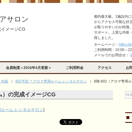
都内最大級。1施設内に
アサロン
からアクセス可能な好
が取りやすいのが特徴
成イメージCG
サポート。上質な内装
指しました。
ホームページ：
https://
ご利用時間：10:00～2
メールでのお問合せ：
i
会員制度＜2016年4月更新＞
ご利用料金
アクセス
お
・内装
802号室 ＊アロマ専用ルーム レンタルサロン
8階-802（アロマ専用
ーム）の完成イメージCG
用ルーム レンタルサロン
]