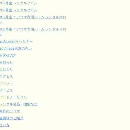
702号室 レンタルサロン
703号室 レンタルサロン
801号室 ＊アロマ専用ルーム レンタルサロ
ン
802号室 ＊アロマ専用ルーム レンタルサロ
ン
ist Academy セミナー
ist Village東京の思い
お客様の声
お知らせ
こだわり
アクセス
イベント
サービス
パートナーサロン
レンタル備品・物販など
今月のアロマ
会員様のご紹介
使い方