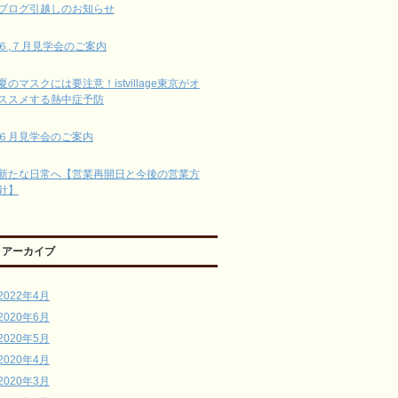
ブログ引越しのお知らせ
６,７月見学会のご案内
夏のマスクには要注意！istvillage東京がオ
ススメする熱中症予防
６月見学会のご案内
新たな日常へ【営業再開日と今後の営業方
針】
アーカイブ
2022年4月
2020年6月
2020年5月
2020年4月
2020年3月