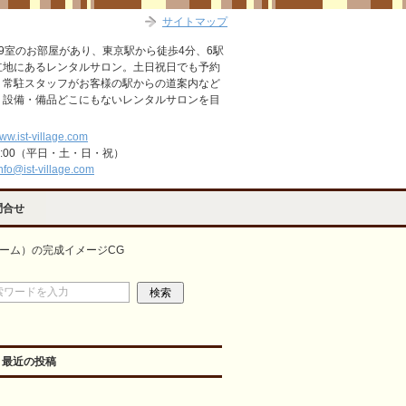
サイトマップ
9室のお部屋があり、東京駅から徒歩4分、6駅
立地にあるレンタルサロン。土日祝日でも予約
。常駐スタッフがお客様の駅からの道案内など
・設備・備品どこにもないレンタルサロンを目
www.ist-village.com
2:00（平日・土・日・祝）
nfo@ist-village.com
問合せ
ルーム）の完成イメージCG
最近の投稿