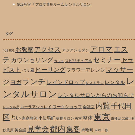
802号室 ＊アロマ専用ルーム レンタルサロン
タグ
アロマ
エス
アクセス
お教室
アジアンモダン
401
801
テ
セミナー
カウンセリング
セラ
スピリチュアル
カフェ
マッサー
ピスト
ヒーリング
フラワーアレンジ
バリ風
レ
ランチ
ジ
ヨガ
レインドロップ
レンタル
レストラン
ンタルサロン
レンタルサロンからのお知らせ
内覧
千代田
ワークショップ
ローラアシュレイ
会議室
レンタル品
東京
区
整体
占い
小伝馬町
家庭教師
提携サロン
教室
東神田
武蔵小杉
都内
見学会
集客
馬喰町
英会話
秋葉原
麻布十番