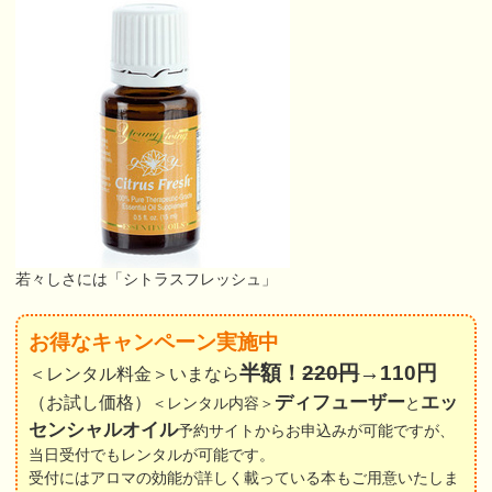
若々しさには「シトラスフレッシュ」
お得なキャンペーン実施中
半額！
220円
→110円
＜レンタル料金＞いまなら
ディフューザー
エッ
（お試し価格）
＜レンタル内容＞
と
センシャルオイル
予約サイトからお申込みが可能ですが、
当日受付でもレンタルが可能です。
受付にはアロマの効能が詳しく載っている本もご用意いたしま