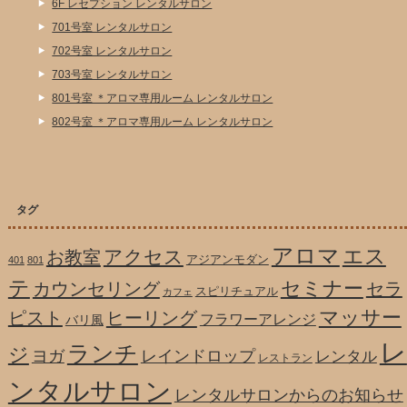
6F レセプション レンタルサロン
701号室 レンタルサロン
702号室 レンタルサロン
703号室 レンタルサロン
801号室 ＊アロマ専用ルーム レンタルサロン
802号室 ＊アロマ専用ルーム レンタルサロン
タグ
アロマ
エス
アクセス
お教室
アジアンモダン
401
801
テ
セミナー
カウンセリング
セラ
スピリチュアル
カフェ
マッサー
ピスト
ヒーリング
フラワーアレンジ
バリ風
レ
ランチ
ジ
ヨガ
レインドロップ
レンタル
レストラン
ンタルサロン
レンタルサロンからのお知らせ