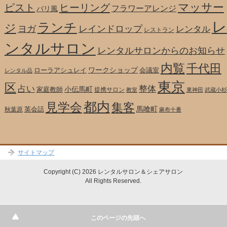
マッサー
ピスト
ヒーリング
フラワーアレンジ
バリ風
レ
ランチ
ジ
ヨガ
レインドロップ
レンタル
レストラン
ンタルサロン
レンタルサロンからのお知らせ
内覧
千代田
ワークショップ
ローラアシュレイ
会議室
レンタル品
東京
区
整体
占い
小伝馬町
家庭教師
提携サロン
教室
東神田
武蔵小杉
都内
見学会
集客
馬喰町
英会話
秋葉原
麻布十番
サイトマップ
Copyright (C) 2026 レンタルサロン＆シェアサロン
All Rights Reserved.
テスト
このページの先頭へ