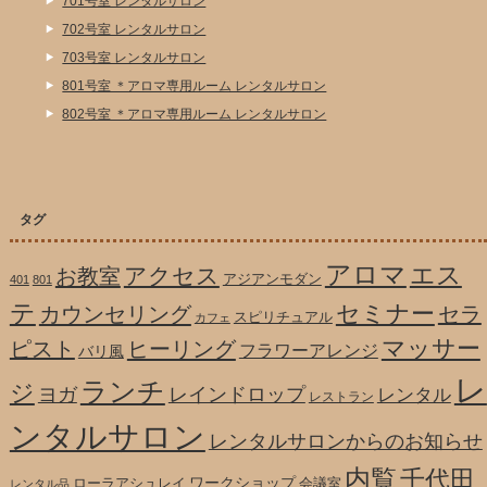
701号室 レンタルサロン
702号室 レンタルサロン
703号室 レンタルサロン
801号室 ＊アロマ専用ルーム レンタルサロン
802号室 ＊アロマ専用ルーム レンタルサロン
タグ
アロマ
エス
アクセス
お教室
アジアンモダン
401
801
テ
セミナー
カウンセリング
セラ
スピリチュアル
カフェ
マッサー
ピスト
ヒーリング
フラワーアレンジ
バリ風
レ
ランチ
ジ
ヨガ
レインドロップ
レンタル
レストラン
ンタルサロン
レンタルサロンからのお知らせ
内覧
千代田
ワークショップ
ローラアシュレイ
会議室
レンタル品