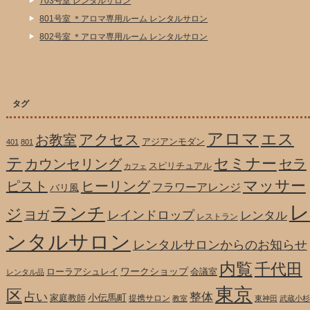
703号室 レンタルサロン
801号室 ＊アロマ専用ルーム レンタルサロン
802号室 ＊アロマ専用ルーム レンタルサロン
タグ
アロマ
エス
アクセス
お教室
アジアンモダン
401
801
テ
セミナー
カウンセリング
セラ
スピリチュアル
カフェ
マッサー
ピスト
ヒーリング
フラワーアレンジ
バリ風
レ
ランチ
ジ
ヨガ
レインドロップ
レンタル
レストラン
ンタルサロン
レンタルサロンからのお知らせ
内覧
千代田
ワークショップ
ローラアシュレイ
会議室
レンタル品
東京
区
整体
占い
小伝馬町
家庭教師
提携サロン
教室
東神田
武蔵小杉