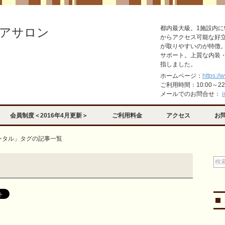
都内最大級。1施設内に
アサロン
からアクセス可能な好
が取りやすいのが特徴
サポート。上質な内装
指しました。
ホームページ：
https://
ご利用時間：10:00～2
メールでのお問合せ：
i
会員制度＜2016年4月更新＞
ご利用料金
アクセス
お
ンタル」タグの記事一覧