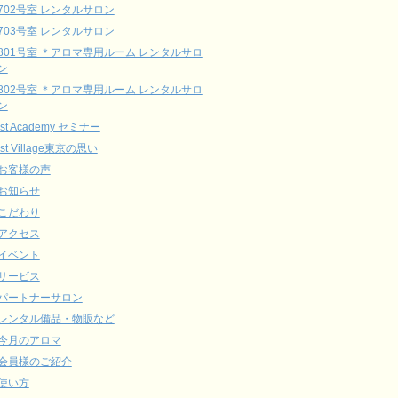
702号室 レンタルサロン
703号室 レンタルサロン
801号室 ＊アロマ専用ルーム レンタルサロ
ン
802号室 ＊アロマ専用ルーム レンタルサロ
ン
ist Academy セミナー
ist Village東京の思い
お客様の声
お知らせ
こだわり
アクセス
イベント
サービス
パートナーサロン
レンタル備品・物販など
今月のアロマ
会員様のご紹介
使い方