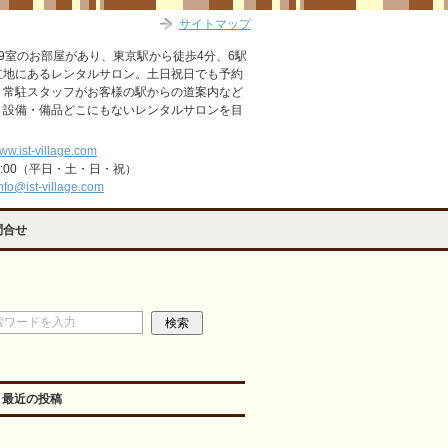
サイトマップ
9室のお部屋があり、東京駅から徒歩4分、6駅
立地にあるレンタルサロン。土日祝日でも予約
。常駐スタッフがお客様の駅からの道案内など
・設備・備品どこにもないレンタルサロンを目
www.ist-village.com
2:00（平日・土・日・祝）
nfo@ist-village.com
問合せ
最近の投稿