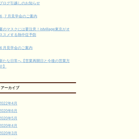
ブログ引越しのお知らせ
６,７月見学会のご案内
夏のマスクには要注意！istvillage東京がオ
ススメする熱中症予防
６月見学会のご案内
新たな日常へ【営業再開日と今後の営業方
針】
アーカイブ
2022年4月
2020年6月
2020年5月
2020年4月
2020年3月